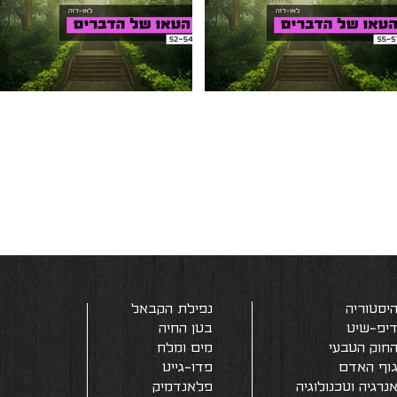
"הטאו של הדברים - 55-57" is not playable
Video "הטאו של הדברים 52-54" is not playable
יסטוריה
נפילת הקבאל
יפ-שיט
בטן החיה
חוק הטבעי
מים ומלח
וף האדם
פדו-גייט
נרגיה וטכנולוגיה
פלאנדמיק