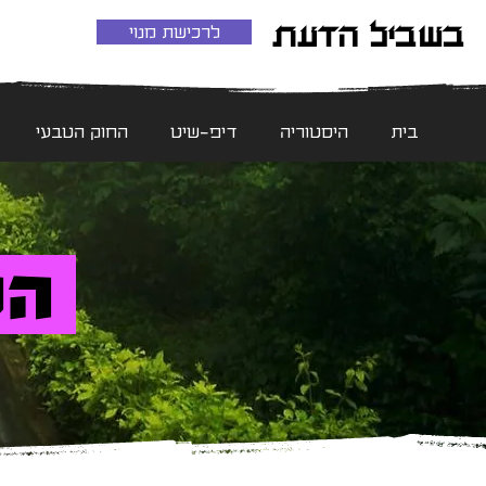
בשביל הדעת
לרכישת מנוי
בית
היסטוריה
דיפ-שיט
החוק הטבעי
הט