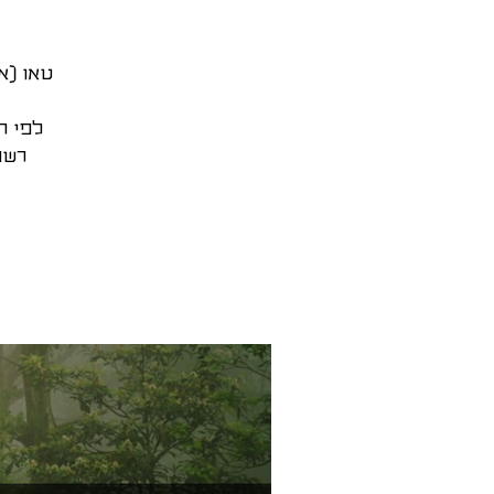
טאו (א
לפי המסורת ה
רשם את