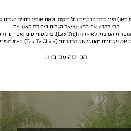
ו דאו) הינו סדר הדברים של היקום, שאת אופיו מחויב האדם ל
כדי להבין את הפוטנציאל הגלום ביכולת האנושית.
סינית, לאו-דזה (Lao Tse), פילוסוף סיני ואבי תורת הטאו,
 עקרונות "הטאו של הדברים" (Tao Te Ching) ב-81 "שירים".
הכניסה
עם מנוי
.