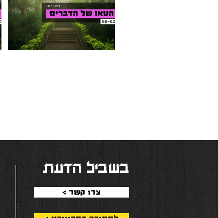
Video "הטאו של הדברים - 58-60" is not playable
Video 
בשביל הדעת
ה
ד
ה
< צרו קשר
ג
א