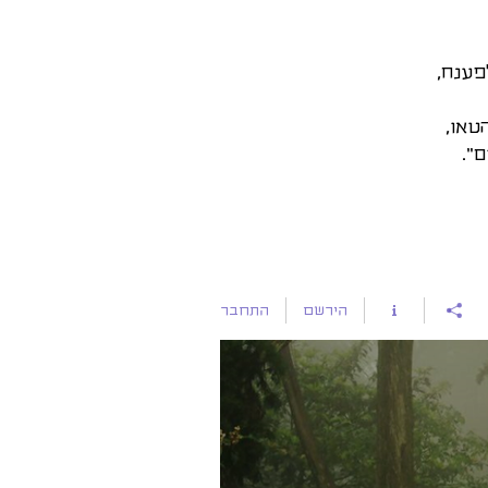
פענח,
הירשם
התחבר