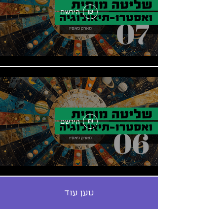
הירשם
₪
הירשם
₪
טען עוד