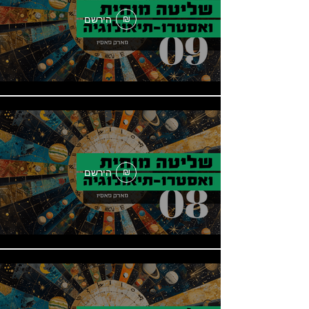
הירשם
₪
הירשם
₪