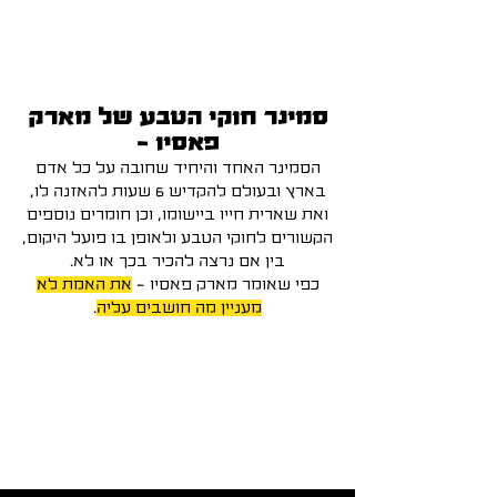
סמינר חוקי הטבע של מארק
פאסיו -
הסמינר האחד והיחיד שחובה על כל אדם
בארץ ובעולם להקדיש 6 שעות להאזנה לו,
ואת שארית חייו ביישומו, וכן חומרים נוספים
הקשורים לחוקי הטבע ולאופן בו פועל היקום,
בין אם נרצה להכיר בכך או לא.
כפי שאומר מארק פאסיו -
את האמת לא
מעניין מה חושבים עליה
.