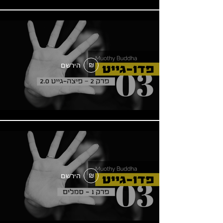
הירשם
₪
הירשם
₪