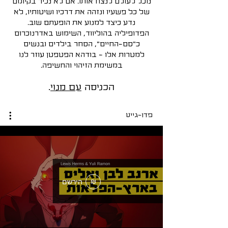
נוכל לעולם לנצח אותו. אם לא נכיר בקיומם
של כל פשעיו ונזהה את דרכיו ושיטותיו, לא
נדע כיצד למנוע את הופעתם שוב.
הפדופיליה בהוליווד, השימוש באדרנוכרום
כ"סם-החיים", הסחר בילדים ובנשים
למטרות אלו - בודהא הפטפטן עוזר לנו
במשימת הזיהוי והחשיפה.
הכניסה
עם מנוי
.
פדו-גייט
הירשם
₪