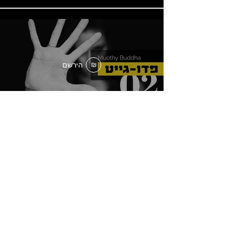
הירשם
₪
טען עוד
בשביל הדעת