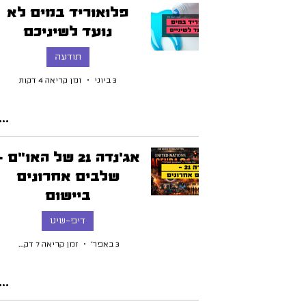
פלואוריד במים לא
נועד לשיניכם
תודעה
3 ביוני
זמן קריאה 4 דקות
אג'נדה 21 של האו"ם 
שלבים אחרונים
ביישום
דיפ-שיט
3 באפר׳
זמן קריאה 7 דקות