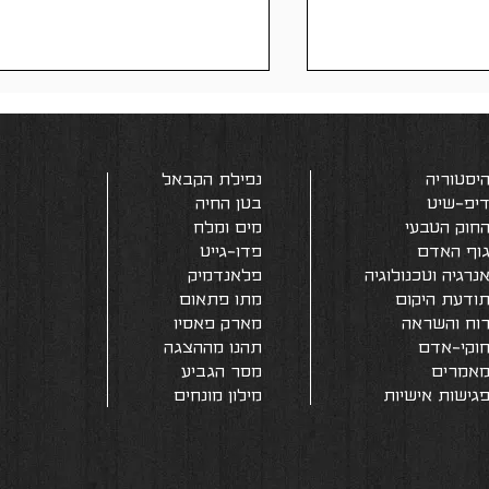
יסטוריה
נפילת הקבאל
יפ-שיט
בטן החיה
חוק הטבעי
מים ומלח
וף האדם
פדו-גייט
שובלים כימיים
נרגיה וטכנולוגיה
פלאנדמיק
פלואוריד במים לא נועד
ודעת היקום
מתו פתאום
לשיניכם
וח והשראה
מארק פאסיו
וקי-אדם
תהנו מההצגה
אמרים
מסר הגבי
ע
גישות אישיות
מילון מונחים