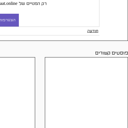
רק המנויים של daat.online יכולים לקרוא את הפוסט הזה.
הצטרפות 
תודעה
פוסטים קשורים