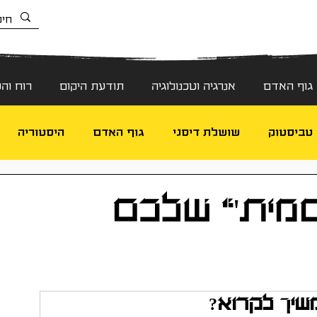
גוף האדם
אנרגיה וטכנולוגיה
תודעת היקום
רוח וה
 טביסטוק
שושלת דיסני
גוף האדם
היסטוריה
-אדם
סמית'" שלכם
שיך לקרוא?