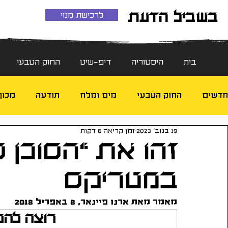
בשביל הדעת
לרכישת מנוי
בית
היסטוריה
דיפ-שיט
החוק הטבעי
חדשים
החוק הטבעי
מים ומלח
תודעה
מכון
19 בנוב׳ 2023
זמן קריאה 6 דקות
טראומה
אנרגיה וטכנולוגיה
דיפ-שיט
חוקי
זהו את "הסוכן 
במטריקס
מאמר מאת ארנו פיינאר, 8 באפריל 2018
רוצה להמ