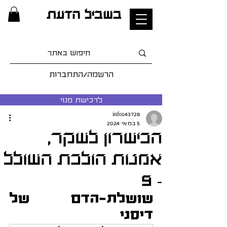
בשביל הדעת
הרשמה/התחברות
לרכישת מנוי
info143728
5 במאי 2024
הכישרון לשקר,
אמנות הולכת השולל
- 9
שושלת-הדם של 
דיסני