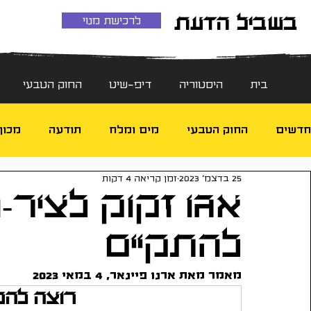
בשביל הדעת
לרכישת מנוי
בית
היסטוריה
דיפ-שיט
החוק הטבעי
חדשים
החוק הטבעי
מים ומלח
תודעה
מכון
25 בדצמ׳ 2023
זמן קריאה 4 דקות
טראומה
אנרגיה וטכנולוגיה
דיפ-שיט
חוקי
אגו זקוק לציר-ה
להתקיים
מאמר מאת ארנו פיינאר, 4 במאי 2023
רוצה להמ