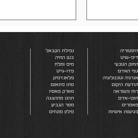
יסטוריה
נפילת הקבאל
יפ-שיט
בטן החיה
חוק הטבעי
מים ומלח
וף האדם
פדו-גייט
שובלים כימיים
נרגיה וטכנולוגיה
פלאנדמיק
פלואוריד במים לא נועד
ודעת היקום
מתו פתאום
לשיניכם
וח והשראה
מארק פאסיו
וקי-אדם
תהנו מההצגה
אמרים
מסר הגבי
ע
גישות אישיות
מילון מונחים