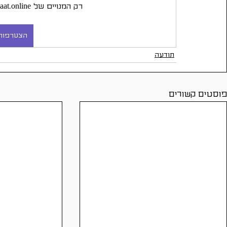
רק המנויים של daat.online יכולים לקרוא את הפוסט הזה.
הצטרפות 
תודעה
פוסטים קשורים