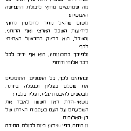
מה שמתקיים מחוץ ליכולת התפישה 
האנושית! 
משום שהאל נותר לחלוטין מחוץ 
לידיעות השכל הארצי ואף הרוחני, 
והשכל, הוא בדיוק המכשול האמיתי 
לכך! 
ולפיכך בתכונותיו, הוא אף יריב לכל 
דבר אלוהי ורוחני! 
ובהתאם לכך, כל האנשים, התופשים 
את שכלם כעליון וכנעלה ביותר, 
מבקשים להיבנות 
עליו
, ועליו בלבד!
נושאי-הדת דאז חששו לאבד את 
השפעתם על העם בעקבות הארתו של 
בן-האלוהים. 
זו היתה, כפי שידוע כיום לכולם, הסיבה 