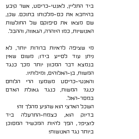
ביד התליין, לאנטי-כריסט, אשר קיבע 
בהיחבא את כס-מלכותו בתוכם. שכן, 
שם מצאו את סיפוקם של החולשות 
האנושיות, כמו היוהרה, הגאווה, וההבל.
מי שציפה לראיות ברורות יותר, לא 
ניתן עוד לסייע בידו; משום שאין 
בנמצא דבר המכוון יותר מכך כנגד 
המשוח, בן-האלוהים, ומילותיו. 
והאנטי-כריסט משמעו הרי הלוחם 
כנגד
 המשוח, כנגד גאולת האדם 
במסר-האל. 
השכל הארצי הוא שהניע מהלך זה! 
בדיוק הוא, כצמח-התרעלה ביד  
לוציפר
, הפך להיות המכשיר המסוכן 
ביותר נגד האנושות!