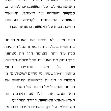
האנושות.ואולם, כל המשועבדים למוח, הם 
למעשה 
משרתיו של לוציפר
, הנושאים 
באשמה המשותפת לקריסה העצומה, 
החייבת לבוא על האנושות כתוצאה מכך!
היות ואיש לא חיפש את האנטי-כריסט 
בתחומי-השכל, היתה הפצתו הבלתי-רגילה 
קלה עוד יותר! לוציפר חגג את ניצחונו; 
בכך ניתק את האנושות מכל יכולת-תפישה, 
של כל אשר מתקיים מחוץ 
לחומריות-הגשמית. 
מן החיים האמיתיים! 
מן 
המקום בו פוגשת לראשונה התחושה את 
הרוחני, והמוביל אל קרבתו של האל!
הוא הציב את רגלו על האדמה הזו 
כאדון-הארץ והאנושות ברובה המכריע!
לא ייפלא, על-כן, שהצליח לפלס דרכו עד 