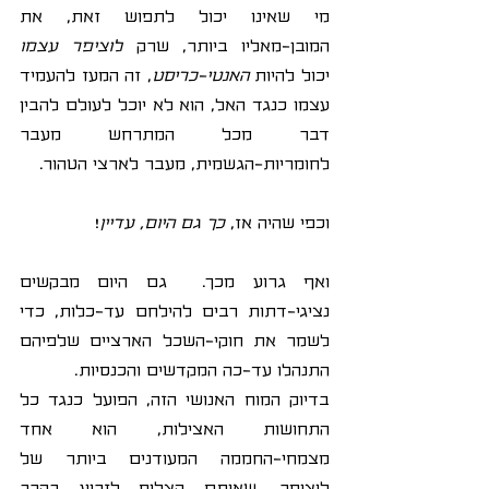
מי שאינו יכול לתפוש זאת, את 
המובן-מאליו ביותר, שרק 
לוציפר עצמו
יכול להיות 
האנטי-כריסט
, זה המעז להעמיד 
עצמו כנגד האל, הוא לא יוכל לעולם להבין 
דבר מכל המתרחש מעבר 
לחומריות-הגשמית, מעבר לארצי הטהור.
וכפי שהיה אז, 
כך גם היום, עדיין
!
ואף גרוע מכך.  גם היום מבקשים 
נציגי-דתות רבים להילחם עד-כלות, כדי 
לשמר את חוקי-השכל הארציים שלפיהם 
התנהלו עד-כה המקדשים והכנסיות.
בדיוק המוח האנושי הזה, הפועל כנגד כל 
התחושות האצילות, הוא אחד 
מצמחי-החממה המעודנים ביותר של 
לוציפר, שאותם הצליח לזרוע בקרב 