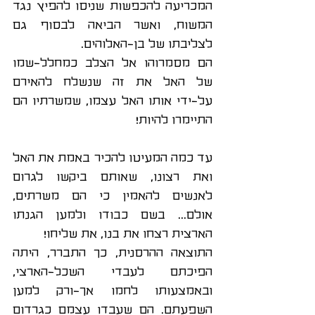
המכריעה להכפשות שניסו להפיץ נגד 
המשוח, ואשר הביאה לבסוף גם 
לצליבתו של בן-האלוהים. 
הם מסמרוהו אל הצלב כמחלל-שמו 
של האל את זה שנשלח להאירם 
על-ידי אותו האל עצמו, שמשרתיו הם 
התיימרו להיות!
עד כמה המעיטו להכיר באמת את האל 
ואת רצונו, שאותם ביקשו לגרום 
לאנשים להאמין כי הם משרתים, 
אולם... בשם כבודו ולמען הגנתו 
הארצית רצחו את בנו, את שליחו!
התוצאה ההרסנית, כך התברר, היתה 
הפיכתם לעבדי השכל-הארצי, 
ובאמצעותו לחמו אך-ורק למען 
השפעתם. הם שעבדו עצמם כגרדום 