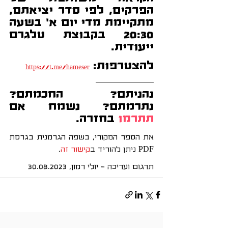
הפרקים, לפי סדר יציאתם, 
מתקיימת מדי יום א' בשעה 
20:30 בקבוצת טלגרם 
ייעודית.
להצטרפות: 
https://t.me/hameser
נהניתם? החכמתם? 
נתרמתם? נשמח אם 
תתרמו 
בחזרה
.
את הספר המקורי, בשפה הגרמנית בגרסת 
PDF ניתן להוריד ב
קישור זה
.
תרגום ועריכה - יולי רמון, 30.08.2023