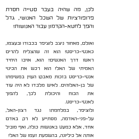
לכן, מה שהיה בעבר סטייה חסרת 
פרופורציות של השכל האנושי, גדל 
והפך לחטא-הקדמון עבור האנושות! 
ואולם, מאחור ניצב לוציפר בכבודו ובעצמו, 
כאנטי-כריסט! הוא זה שהצליח להרים 
ראשו דרך האנשים! הוא, אויבו היחיד 
האמיתי של האל! הוא רכש את הכינוי 
אנטי-כריסט בזכות מאבקו העוין במשימתו 
של בן-האלוהים. לאיש מלבדו לא היה עוד 
את הכוח והיכולת לכך, להפוך 
לאנטי-כריסט.
ולוציפר, במלחמתו נגד רצון-האל, 
על-פני-האדמה, מסתייע לא רק באדם 
אחד, אלא כמעט באנושות כולה, ואף מוביל 
אותה אל כיליונה, בהשפעת זעמו של האל!  