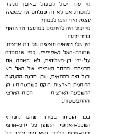
מי עוד יכול לפעול באופן מנוגד 
למשוח, אם לא זה שנלחם אז 
במשוח 
עצמו
 ואף הרגו לבסוף!  
מי יכול היה להיתפס כמתנגד נורא ואף 
ברור יותר!
היו אלו נושאיה ונציגיה של דת ארצית, 
שתורת-האל 
האמיתית
, כפי שנמסרה 
על-ידי בן-האלוהים, לא תאמה את 
מבניהם. המסר האמיתי של האל לא 
יכול היה להתאים, שכן מבנה-ההנהגה 
הרוחנית הארצית הוקם כשמטרותיו הן 
ההשפעה-הארצית, הכוח-הארצי 
וההתפשטות.
בכך הוכיחו בבירור שהם משרתי 
השכל-האנושי, הנשען על ידע-ארצי 
וכוח-ארצי בלבד, והוא עוין ונוגד כל 