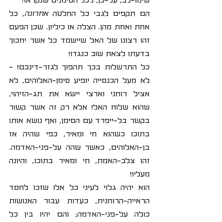
הם תקפים לגבי כל החלטה 
אחרונה
, כל 
אחת ואחת מהן. הצלה או כיליון. שכן הפעם 
זהו רצונו של האל שיישמד כל אשר יחכוך 
בדעתו לצאת שוב כנגדו!
כל התרשלות בכך תהפוך לגזר-דינכם! - 
לא מעל הכנסייה יופיע סימן-האלוהים, לא 
אציל רוחני וארצי יישא את תג-הזיהוי, 
שהוא שלוח האל! אלא רק זה אשר קשור 
בקשר בל-ייפרד עם הסימן, ואף נושא אותו 
בתוכו כשהוא חי ומאיר, כפי שהיה אז 
בן-האלוהים, כאשר שהה על-פני-האדמה.  
זהו צלב-האמת, חי ומאיר בתוכו, והיונה 
מעליו!  
הוא יהיה גלוי לעיני כל אלו שזכו לחסד 
הראייה-הרוחנית, כעדות עבור האנושות 
כולה על-פני-האדמה; והם יהיו בין כל 