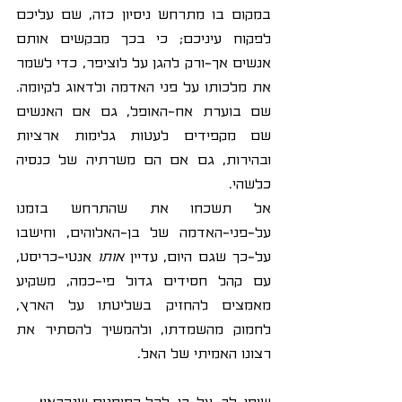
במקום בו מתרחש ניסיון כזה, שם עליכם 
לפקוח עיניכם; כי בכך מבקשים אותם 
אנשים אך-ורק להגן על לוציפר, כדי לשמר 
את מלכותו על פני האדמה ולדאוג לקיומה. 
שם בוערת אח-האופל, גם אם האנשים 
שם מקפידים לעטות גלימות ארציות 
ובהירות, גם אם הם משרתיה של כנסיה 
כלשהי.
אל תשכחו את שהתרחש בזמנו 
על-פני-האדמה של בן-האלוהים, וחישבו 
על-כך שגם היום, עדיין 
אותו
 אנטי-כריסט, 
עם קהל חסידים גדול פי-כמה, משקיע 
מאמצים להחזיק בשליטתו על הארץ, 
לחמוק מהשמדתו, ולהמשיך להסתיר את 
רצונו האמיתי של האל.
שימו-לב, על-כן, לכל הסימנים שנקראו! 