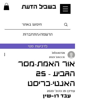
בשביל הדעת
הרשמה/התחברות
לרכישת מנוי
info143728
31 באוג׳ 2023
אור האמת-מסר
הגביע - 25
האנטי-כריסט
עודכן:
19 בנוב׳ 2023
עבד רו-שין