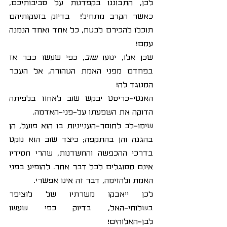
לכן, התבוננו בקפדנות על סביבותיכם, 
כאשר הקרב מתחיל!  בדיוק בזעקותיהם 
תוכלו להכירם לבטח, כל אחד ואחד הנמנה 
עמם!
שכן אלו, ינועו 
שוב
, כפי שעשו כבר אז 
בפחדם מפני האמת הטהורה, אל העבר 
המנוגד לה!
האנטי-כריסט יבקש שוב לאחוז בלפיתה 
הדוקה את השפעתו על-פני-האדמה. 
שימו-לב לחוסר-הענייניות בו הוא פועל, הן 
בהגנה והן בהתקפה; כיצד שוב הוא נוקט 
בדרכי ההכפשה והחשדנות, שהרי חסידיו 
אינם מסוגלים לכל דבר אחר. להופיע בפני 
האמת ולהזימה, דבר זה אינו אפשרי.
לכן ייאבקו משרתיו של לוציפר 
בשלוחי-האל, בדיוק כפי שעשו 
לבן-האלוהים!