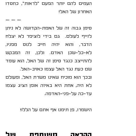
העמים להם יותר הפעם "לראות", כחסדו 
האחרון של האל! 
– – –
סימן גבוה זה של האמת-הקדושה לא ניתן 
לזייף לעולם.  גם בידי לוציפר לא יצלח 
הדבר, והוא יהיה חייב לנוס מפניו, 
לא-כל-שכן האדם. ולכן, זה המבקש 
להתייצב כנגד סימן זה של האל, הוא עומד 
שם כעת נגד האל עצמו כאויב-האל. 
ובכך הוא מוכיח שאינו משרת האל, ומעולם 
לא היה, אחת היא באיזה אופן הציג עצמו 
עד-כה על-פני-האדמה.
הישמרו, פן תימנו אף אתם על הללו!
הקראה משותפת של 