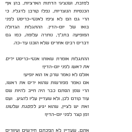
למזבח, ושנציגי הדתות הארציות, בהן אף 
הכנסיות הנוצריות, נפלו קורבן לרגליו. כי 
הרי גם הם לא ציפו לאנטי-כריסט לפני 
בואו של יום-הדין. ההתגלות הגדולה 
המופיעה בתנ"ך, נותרה עלומה, כמו גם 
דברים רבים אחרים שלא הובנו עד-כה.
ההתגלות אומרת שאותו אנטי-כריסט 
ירים 
את ראשו
 לפני יום-הדין!
אולם לא נאמר שרק אז הוא יופיע! 
אם נאמר מפורשות שהוא ירים את ראשו, 
הרי שמן הסתם כבר היה חייב להיות שם 
עוד קודם לכן, ולא שעדיין עליו להגיע.  ועם 
זאת יש לציין, שהוא 
יגיע לפסגת שלטונו
זמן קצר לפני יום-הדין!
אתם, שעדיין לא הפכתם חירשים ועיוורים 