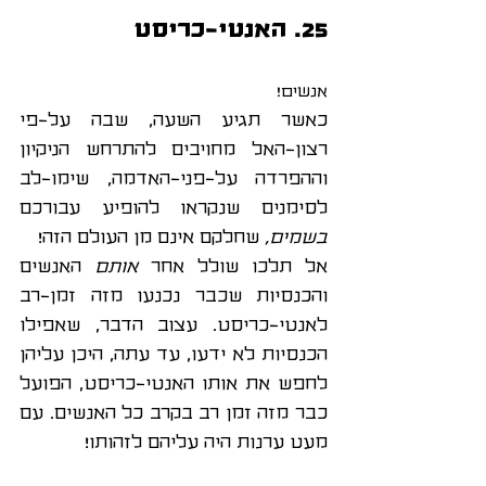
25. האנטי-כריסט
אנשים! 
כאשר תגיע השעה, שבה על-פי 
רצון-האל מחויבים להתרחש הניקיון 
וההפרדה על-פני-האדמה, שימו-לב 
לסימנים שנקראו להופיע עבורכם
בשמים,
 שחלקם אינם מן העולם הזה!
אל תלכו שולל אחר 
אותם
 האנשים 
והכנסיות שכבר נכנעו מזה זמן-רב 
לאנטי-כריסט. עצוב הדבר, שאפילו 
הכנסיות לא ידעו, עד עתה, היכן עליהן 
לחפש את אותו האנטי-כריסט, הפועל 
כבר מזה זמן רב בקרב כל האנשים. עם 
מעט ערנות היה עליהם לזהותו!