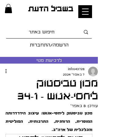
בשביל הדעת
הרשמה/התחברות
לרכישת מנוי
info143728
7 באפר׳ 2024
מכון טביסטוק
ליחסי-אנוש - 34-1
עודכן:
8 באפר׳
מכון טביסטוק ליחסי-אנוש: עיצוב הידרדרותה 
המוסרית, הרוחנית, התרבותית, הפוליטית 
והכלכלית של ארה"ב.