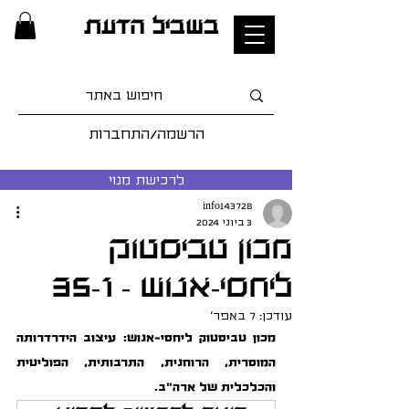
בשביל הדעת
הרשמה/התחברות
לרכישת מנוי
info143728
3 ביוני 2024
מכון טביסטוק
ליחסי-אנוש - 35-1
עודכן:
7 באפר׳
מכון טביסטוק ליחסי-אנוש: עיצוב הידרדרותה 
המוסרית, הרוחנית, התרבותית, הפוליטית 
והכלכלית של ארה"ב.